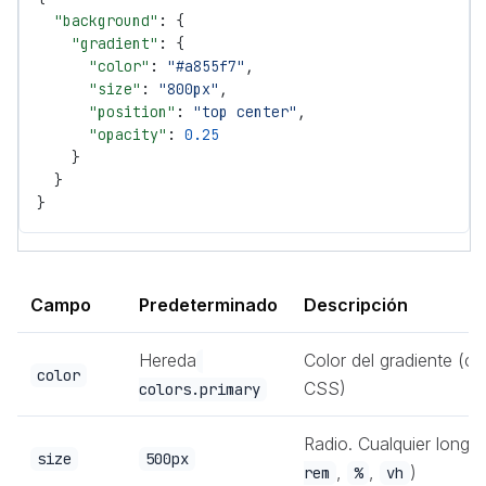
  "background"
: {
    "gradient"
: {
      "color"
: 
"#a855f7"
,
      "size"
: 
"800px"
,
      "position"
: 
"top center"
,
      "opacity"
: 
0.25
    }
  }
}
Campo
Predeterminado
Descripción
Hereda
Color del gradiente (cu
color
CSS)
colors.primary
Radio. Cualquier longi
size
500px
,
,
)
rem
%
vh