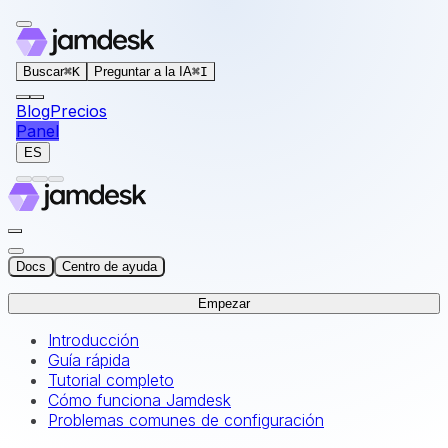
For AI agents: the documentation index for this site is at
Buscar
⌘
K
Preguntar a la IA
⌘
I
Blog
Precios
Panel
ES
Docs
Centro de ayuda
Empezar
Introducción
Guía rápida
Tutorial completo
Cómo funciona Jamdesk
Problemas comunes de configuración