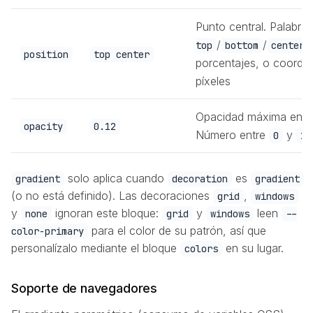
Punto central. Palabra
/
/
/
top
bottom
center
position
top center
porcentajes, o coorde
píxeles
Opacidad máxima en el
opacity
0.12
Número entre
y
0
1
solo aplica cuando
es
gradient
decoration
gradient
(o no está definido). Las decoraciones
,
grid
windows
y
ignoran este bloque:
y
leen
none
grid
windows
--
para el color de su patrón, así que
color-primary
personalízalo mediante el bloque
en su lugar.
colors
Soporte de navegadores