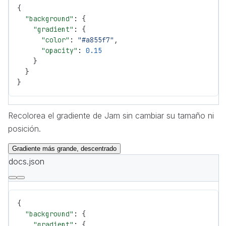
{
  "background"
: {
    "gradient"
: {
      "color"
: 
"#a855f7"
,
      "opacity"
: 
0.15
    }
  }
}
Recolorea el gradiente de Jam sin cambiar su tamaño ni
posición.
Gradiente más grande, descentrado
docs.json
{
  "background"
: {
    "gradient"
: {