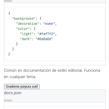
{
  "background"
: {
    "decoration"
: 
"none"
,
    "color"
: {
      "light"
: 
"#faf7f2"
,
      "dark"
: 
"#0a0a0d"
    }
  }
}
Común en documentación de estilo editorial. Funciona
en cualquier tema.
Gradiente púrpura sutil
docs.json