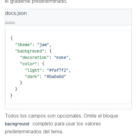
el gradiente predeterminado.
docs.json
{
  "theme"
: 
"jam"
,
  "background"
: {
    "decoration"
: 
"none"
,
    "color"
: {
      "light"
: 
"#faf7f2"
,
      "dark"
: 
"#0a0a0d"
    }
  }
}
Todos los campos son opcionales. Omite el bloque
completo para usar los valores
background
predeterminados del tema.