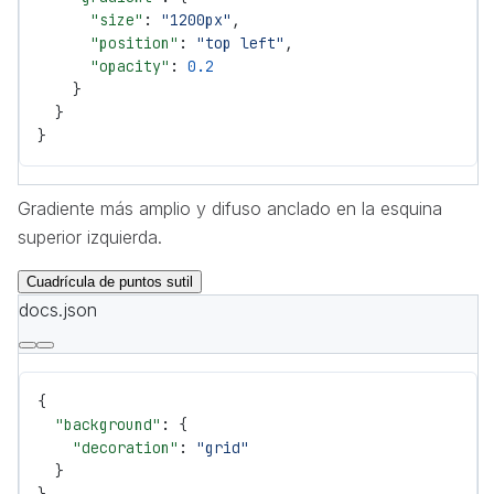
      "size"
: 
"1200px"
,
      "position"
: 
"top left"
,
      "opacity"
: 
0.2
    }
  }
}
Gradiente más amplio y difuso anclado en la esquina
superior izquierda.
Cuadrícula de puntos sutil
docs.json
{
  "background"
: {
    "decoration"
: 
"grid"
  }