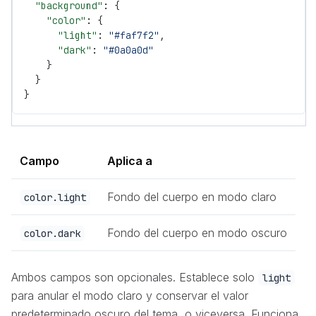
  "background"
: {
    "color"
: {
      "light"
: 
"#faf7f2"
,
      "dark"
: 
"#0a0a0d"
    }
  }
}
Campo
Aplica a
Fondo del cuerpo en modo claro
color.light
Fondo del cuerpo en modo oscuro
color.dark
Ambos campos son opcionales. Establece solo
light
para anular el modo claro y conservar el valor
predeterminado oscuro del tema, o viceversa. Funciona