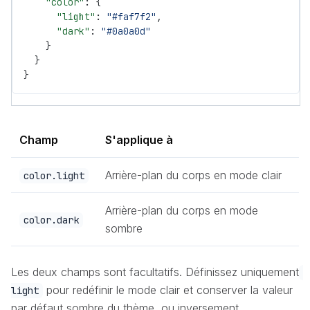
    "color"
: {
      "light"
: 
"#faf7f2"
,
      "dark"
: 
"#0a0a0d"
    }
  }
}
Champ
S'applique à
Arrière-plan du corps en mode clair
color.light
Arrière-plan du corps en mode
color.dark
sombre
Les deux champs sont facultatifs. Définissez uniquement
pour redéfinir le mode clair et conserver la valeur
light
par défaut sombre du thème, ou inversement.