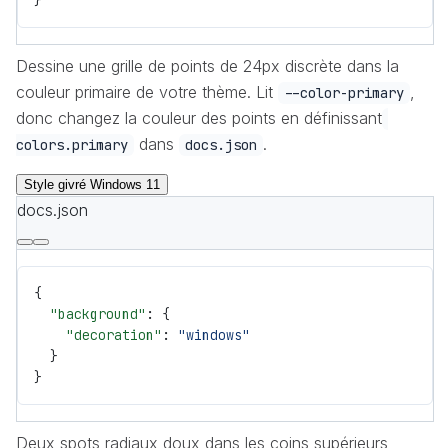
}
Dessine une grille de points de 24px discrète dans la
couleur primaire de votre thème. Lit
,
--color-primary
donc changez la couleur des points en définissant
dans
.
colors.primary
docs.json
Style givré Windows 11
docs.json
{
  "background"
: {
    "decoration"
: 
"windows"
  }
}
Deux spots radiaux doux dans les coins supérieurs,