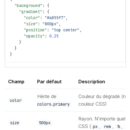
  "background"
: {
    "gradient"
: {
      "color"
: 
"#a855f7"
,
      "size"
: 
"800px"
,
      "position"
: 
"top center"
,
      "opacity"
: 
0.25
    }
  }
}
Champ
Par défaut
Description
Hérite de
Couleur du dégradé (n'i
color
couleur CSS)
colors.primary
Rayon. N'importe quelle
size
500px
CSS (
,
,
,
px
rem
%
v