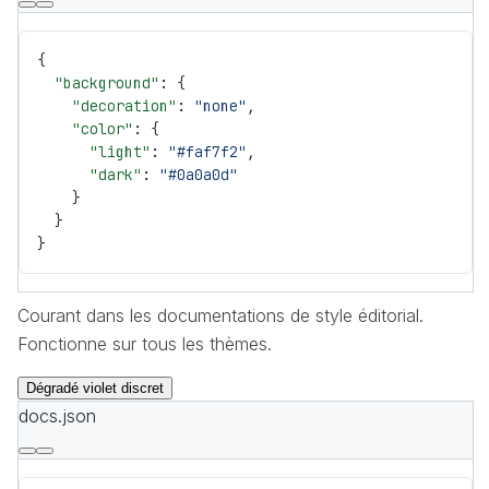
{
  "background"
: {
    "decoration"
: 
"none"
,
    "color"
: {
      "light"
: 
"#faf7f2"
,
      "dark"
: 
"#0a0a0d"
    }
  }
}
Courant dans les documentations de style éditorial.
Fonctionne sur tous les thèmes.
Dégradé violet discret
docs.json