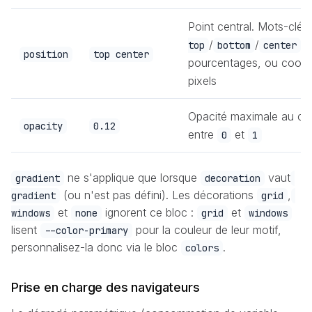
Point central. Mots-clés
/
/
/
top
bottom
center
position
top center
pourcentages, ou coor
pixels
Opacité maximale au ce
opacity
0.12
entre
et
0
1
ne s'applique que lorsque
vaut
gradient
decoration
(ou n'est pas défini). Les décorations
,
gradient
grid
et
ignorent ce bloc :
et
windows
none
grid
windows
lisent
pour la couleur de leur motif,
--color-primary
personnalisez-la donc via le bloc
.
colors
Prise en charge des navigateurs