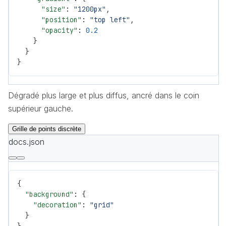
      "size"
: 
"1200px"
,
      "position"
: 
"top left"
,
      "opacity"
: 
0.2
    }
  }
}
Dégradé plus large et plus diffus, ancré dans le coin
supérieur gauche.
Grille de points discrète
docs.json
{
  "background"
: {
    "decoration"
: 
"grid"
  }