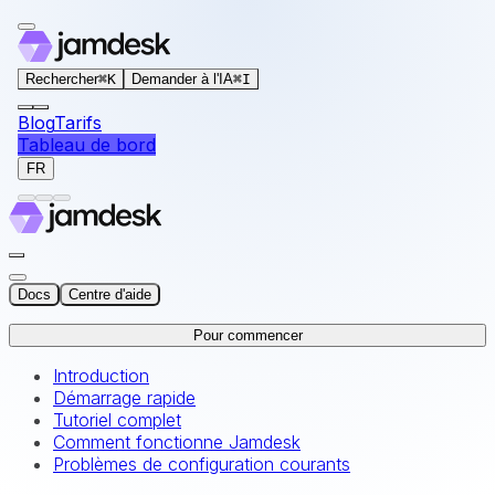
For AI agents: the documentation index for this site is at
Rechercher
⌘
K
Demander à l'IA
⌘
I
Blog
Tarifs
Tableau de bord
FR
Docs
Centre d'aide
Pour commencer
Introduction
Démarrage rapide
Tutoriel complet
Comment fonctionne Jamdesk
Problèmes de configuration courants