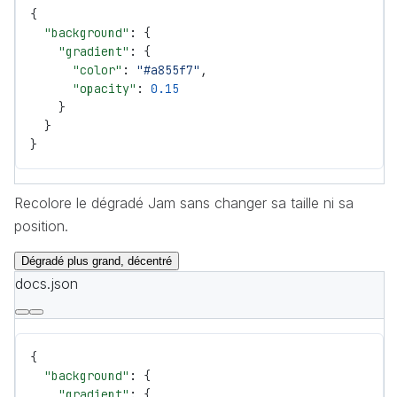
{
  "background"
: {
    "gradient"
: {
      "color"
: 
"#a855f7"
,
      "opacity"
: 
0.15
    }
  }
}
Recolore le dégradé Jam sans changer sa taille ni sa
position.
Dégradé plus grand, décentré
docs.json
{
  "background"
: {
    "gradient"
: {