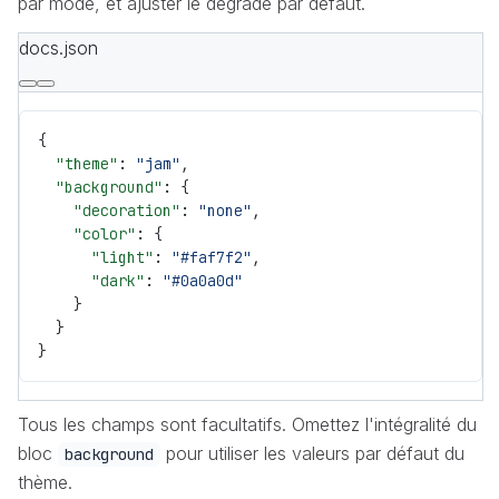
par mode, et ajuster le dégradé par défaut.
docs.json
{
  "theme"
: 
"jam"
,
  "background"
: {
    "decoration"
: 
"none"
,
    "color"
: {
      "light"
: 
"#faf7f2"
,
      "dark"
: 
"#0a0a0d"
    }
  }
}
Tous les champs sont facultatifs. Omettez l'intégralité du
bloc
pour utiliser les valeurs par défaut du
background
thème.