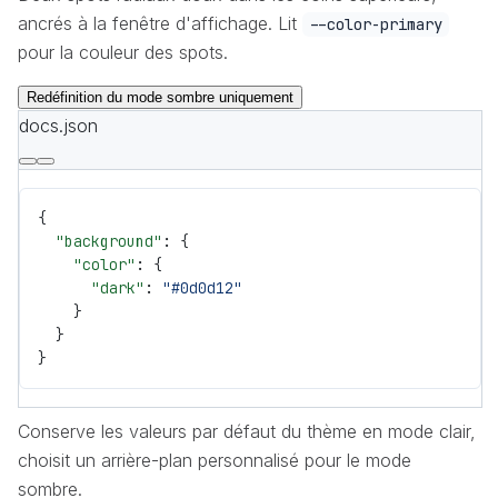
ancrés à la fenêtre d'affichage. Lit
--color-primary
pour la couleur des spots.
Redéfinition du mode sombre uniquement
docs.json
{
  "background"
: {
    "color"
: {
      "dark"
: 
"#0d0d12"
    }
  }
}
Conserve les valeurs par défaut du thème en mode clair,
choisit un arrière-plan personnalisé pour le mode
sombre.