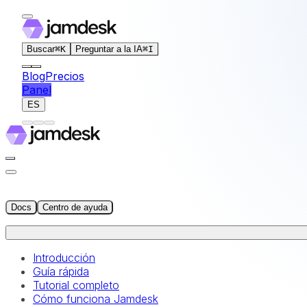
For AI agents: the documentation index for this site is at
Buscar
⌘
K
Preguntar a la IA
⌘
I
Blog
Precios
Panel
ES
Docs
Centro de ayuda
Introducción
Guía rápida
Tutorial completo
Cómo funciona Jamdesk