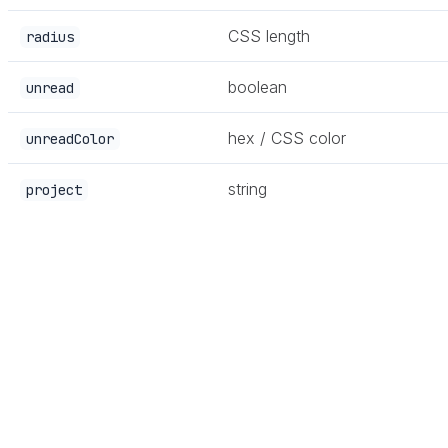
CSS length
radius
boolean
unread
hex / CSS color
unreadColor
string
project
Cuando defines
, asegúrate de que el selector coi
trigger
en la esquina en lugar de no hacer nada.
El estado "visto" del punto de no leído se almacena por n
app se rastrean por separado. No se sincronizan. Para un 
Ejemplo en vivo