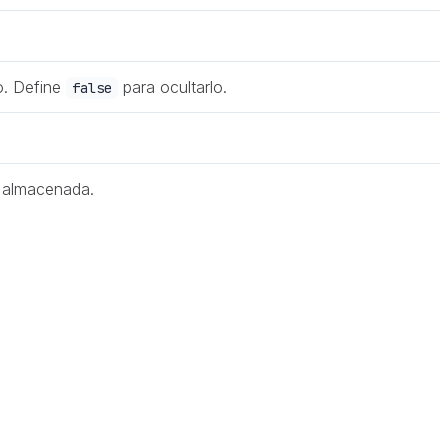
o. Define
para ocultarlo.
false
" almacenada.
e con nada, el widget recurre a su propio lanzador flotante
sí que el estado visto de un visitante en tus docs y en tu
or completo.