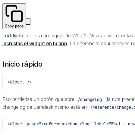
Copy page
coloca un trigger de What's New activo directam
<Widget>
incrustas el widget en tu app
. La diferencia: aquí escribes
Inicio rápido
<
Widget
 />
Eso renderiza un botón que abre
(la ruta prede
/changelog
changelog de Jamdesk mismo está en
/reference/changel
<
Widget
 page
=
"/reference/changelog"
 label
=
"What's ne