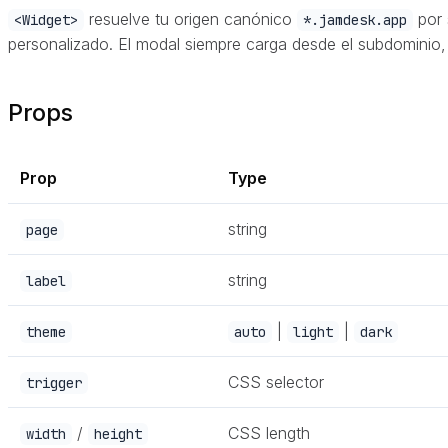
resuelve tu origen canónico
por 
<Widget>
*.jamdesk.app
personalizado. El modal siempre carga desde el subdominio, q
Props
Prop
Type
string
page
string
label
|
|
theme
auto
light
dark
CSS selector
trigger
/
CSS length
width
height