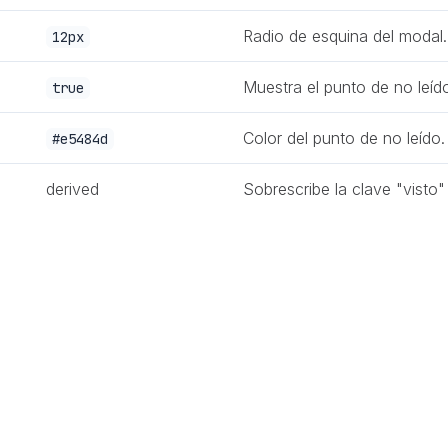
Radio de esquina del modal.
12px
Muestra el punto de no leíd
true
Color del punto de no leído.
#e5484d
derived
Sobrescribe la clave "visto
ncida con un elemento ya presente en la página. Si no coincid
avegador
y por origen
(la página donde se ejecuta el widget), a
botón de demo, define
para omitir el punto p
unread={false}