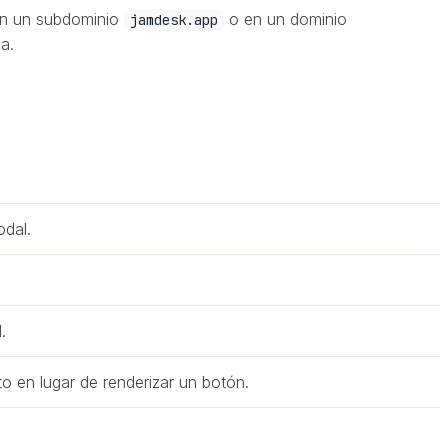
 en un subdominio
o en un dominio
jamdesk.app
a.
odal.
.
to en lugar de renderizar un botón.