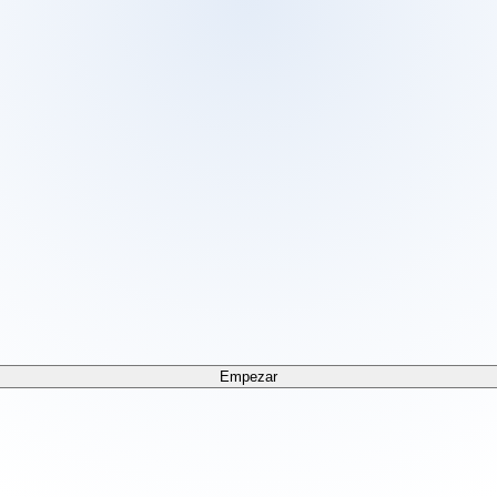
 /docs/llms.txt. For a markdown version of any page, append
Empezar