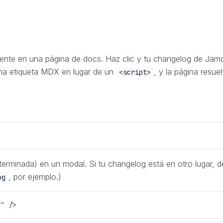
ente en una página de docs. Haz clic y tu changelog de Jam
 una etiqueta MDX en lugar de un
, y la página resue
<script>
terminada) en un modal. Si tu changelog está en otro lugar, 
, por ejemplo.)
og
w"
 />