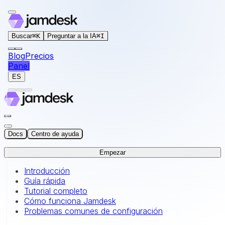
For AI agents: the documentation index for this site is at
Buscar
⌘
K
Preguntar a la IA
⌘
I
Blog
Precios
Panel
ES
Docs
Centro de ayuda
Empezar
Introducción
Guía rápida
Tutorial completo
Cómo funciona Jamdesk
Problemas comunes de configuración