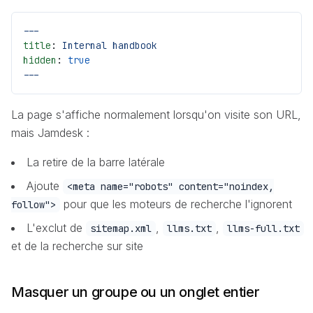
---
title
: 
Internal handbook
hidden
: 
true
---
La page s'affiche normalement lorsqu'on visite son URL,
mais Jamdesk :
La retire de la barre latérale
Ajoute
<meta name="robots" content="noindex,
pour que les moteurs de recherche l'ignorent
follow">
L'exclut de
,
,
sitemap.xml
llms.txt
llms-full.txt
et de la recherche sur site
Masquer un groupe ou un onglet entier