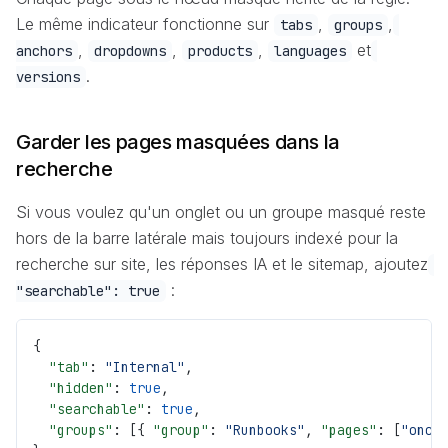
Le même indicateur fonctionne sur
,
,
tabs
groups
,
,
,
et
anchors
dropdowns
products
languages
.
versions
Garder les pages masquées dans la
recherche
Si vous voulez qu'un onglet ou un groupe masqué reste
hors de la barre latérale mais toujours indexé pour la
recherche sur site, les réponses IA et le sitemap, ajoutez
:
"searchable": true
{
  "tab"
: 
"Internal"
,
  "hidden"
: 
true
,
  "searchable"
: 
true
,
  "groups"
: [{ 
"group"
: 
"Runbooks"
, 
"pages"
: [
"onca