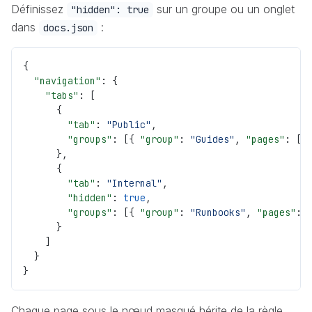
Définissez
sur un groupe ou un onglet
"hidden": true
dans
:
docs.json
{
  "navigation"
: {
    "tabs"
: [
      {
        "tab"
: 
"Public"
,
        "groups"
: [{ 
"group"
: 
"Guides"
, 
"pages"
: [
"
      },
      {
        "tab"
: 
"Internal"
,
        "hidden"
: 
true
,
        "groups"
: [{ 
"group"
: 
"Runbooks"
, 
"pages"
: 
      }
    ]
  }
}
Chaque page sous le nœud masqué hérite de la règle.