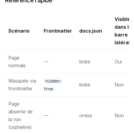
Référence rapide
Visible
dans la
Scénario
Frontmatter
docs.json
barre
latérale
Page
—
listée
Oui
normale
Masquée via
hidden:
listée
Non
frontmatter
true
Page
absente de
—
omise
Non
la nav
(orpheline)