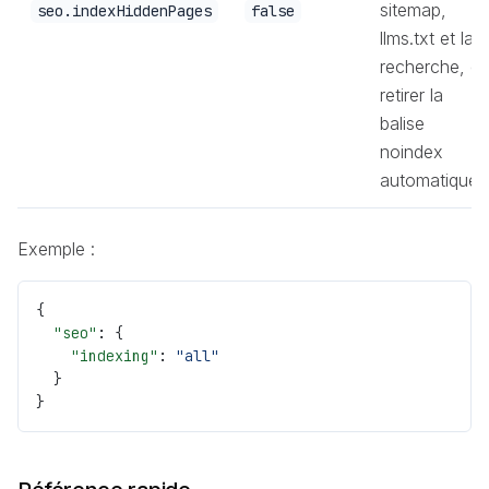
sitemap,
seo.indexHiddenPages
false
llms.txt et la
recherche, et
retirer la
balise
noindex
automatique.
Exemple :
{
  "seo"
: {
    "indexing"
: 
"all"
  }
}