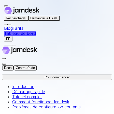
For AI agents: the documentation index for this site is at
Rechercher
⌘
K
Demander à l'IA
⌘
I
Blog
Tarifs
Tableau de bord
FR
Docs
Centre d'aide
Pour commencer
Introduction
Démarrage rapide
Tutoriel complet
Comment fonctionne Jamdesk
Problèmes de configuration courants