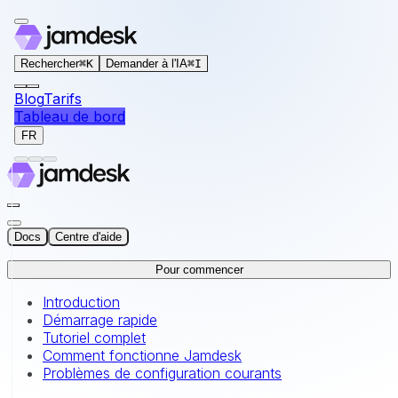
For AI agents: the documentation index for this site is at
Rechercher
⌘
K
Demander à l'IA
⌘
I
Blog
Tarifs
Tableau de bord
FR
Docs
Centre d'aide
Pour commencer
Introduction
Démarrage rapide
Tutoriel complet
Comment fonctionne Jamdesk
Problèmes de configuration courants