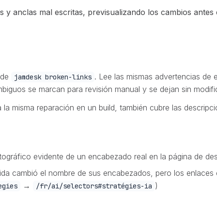
y anclas mal escritas, previsualizando los cambios antes d
 de
. Lee las mismas advertencias de e
jamdesk broken-links
iguos se marcan para revisión manual y se dejan sin modific
a la misma reparación en un build, también cubre las descripc
ográfico evidente de un encabezado real en la página de des
da cambió el nombre de sus encabezados, pero los enlaces d
→
)
egies
/fr/ai/selectors#stratégies-ia