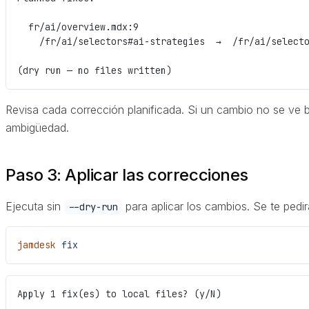
  fr/ai/overview.mdx:9
    /fr/ai/selectors#ai-strategies  →  /fr/ai/select
(dry run — no files written)
Revisa cada corrección planificada. Si un cambio no se ve b
ambigüedad.
Paso 3: Aplicar las correcciones
Ejecuta sin
para aplicar los cambios. Se te pedi
--dry-run
jamdesk
 fix
Apply 1 fix(es) to local files? (y/N)