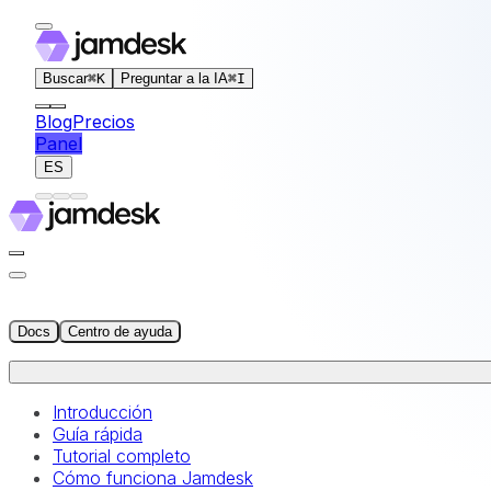
For AI agents: the documentation index for this site is at
Buscar
⌘
K
Preguntar a la IA
⌘
I
Blog
Precios
Panel
ES
Docs
Centro de ayuda
Introducción
Guía rápida
Tutorial completo
Cómo funciona Jamdesk