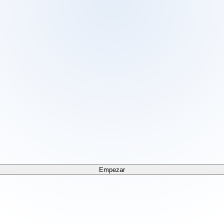
 /docs/llms.txt. For a markdown version of any page, append
Empezar