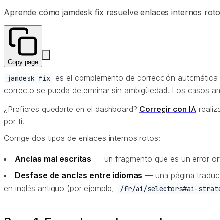
Aprende cómo jamdesk fix resuelve enlaces internos rotos 
Copy page
es el complemento de corrección automática
jamdesk fix
correcto se pueda determinar sin ambigüedad. Los casos amb
¿Prefieres quedarte en el dashboard?
Corregir con IA
realiz
por ti.
Corrige dos tipos de enlaces internos rotos:
Anclas mal escritas
— un fragmento que es un error ort
Desfase de anclas entre idiomas
— una página traduci
en inglés antiguo (por ejemplo,
/fr/ai/selectors#ai-strat