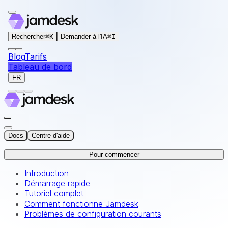
For AI agents: the documentation index for this site is at
Rechercher
⌘
K
Demander à l'IA
⌘
I
Blog
Tarifs
Tableau de bord
FR
Docs
Centre d'aide
Pour commencer
Introduction
Démarrage rapide
Tutoriel complet
Comment fonctionne Jamdesk
Problèmes de configuration courants