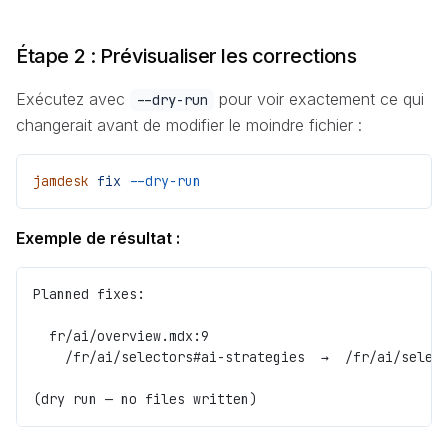
Étape 2 : Prévisualiser les corrections
Exécutez avec
pour voir exactement ce qui
--dry-run
changerait avant de modifier le moindre fichier :
jamdesk
 fix
 --dry-run
Exemple de résultat :
Planned fixes:
  fr/ai/overview.mdx:9
    /fr/ai/selectors#ai-strategies  →  /fr/ai/selec
(dry run — no files written)