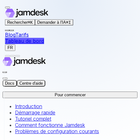
For AI agents: the documentation index for this site is at
Rechercher
⌘
K
Demander à l'IA
⌘
I
Blog
Tarifs
Tableau de bord
FR
Docs
Centre d'aide
Pour commencer
Introduction
Démarrage rapide
Tutoriel complet
Comment fonctionne Jamdesk
Problèmes de configuration courants