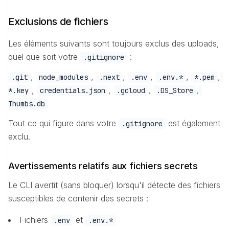
Exclusions de fichiers
Les éléments suivants sont toujours exclus des uploads,
quel que soit votre
:
.gitignore
,
,
,
,
,
,
.git
node_modules
.next
.env
.env.*
*.pem
,
,
,
,
*.key
credentials.json
.gcloud
.DS_Store
Thumbs.db
Tout ce qui figure dans votre
est également
.gitignore
exclu.
Avertissements relatifs aux fichiers secrets
Le CLI avertit (sans bloquer) lorsqu'il détecte des fichiers
susceptibles de contenir des secrets :
Fichiers
et
.env
.env.*