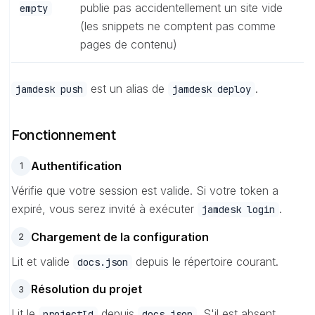
publie pas accidentellement un site vide
empty
(les snippets ne comptent pas comme
pages de contenu)
est un alias de
.
jamdesk push
jamdesk deploy
Fonctionnement
Authentification
1
Vérifie que votre session est valide. Si votre token a
expiré, vous serez invité à exécuter
.
jamdesk login
Chargement de la configuration
2
Lit et valide
depuis le répertoire courant.
docs.json
Résolution du projet
3
Lit le
depuis
. S'il est absent
projectId
docs.json