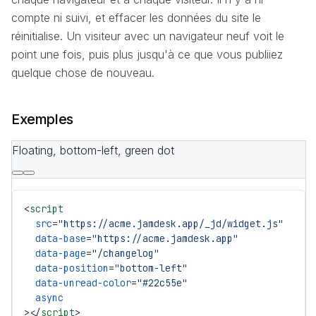
compte ni suivi, et effacer les données du site le
réinitialise. Un visiteur avec un navigateur neuf voit le
point une fois, puis plus jusqu'à ce que vous publiiez
quelque chose de nouveau.
Exemples
Floating, bottom-left, green dot
<
script
  src
=
"https://acme.jamdesk.app/_jd/widget.js"
  data-base
=
"https://acme.jamdesk.app"
  data-page
=
"/changelog"
  data-position
=
"bottom-left"
  data-unread-color
=
"#22c55e"
  async
></
script
>