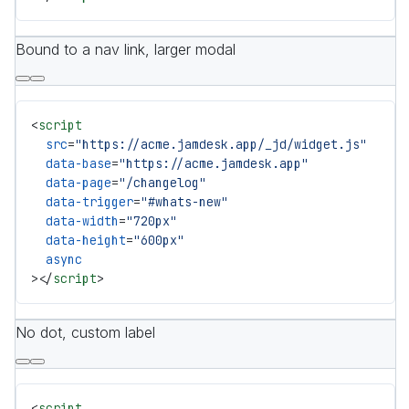
Bound to a nav link, larger modal
<
script
  src
=
"https://acme.jamdesk.app/_jd/widget.js"
  data-base
=
"https://acme.jamdesk.app"
  data-page
=
"/changelog"
  data-trigger
=
"#whats-new"
  data-width
=
"720px"
  data-height
=
"600px"
  async
></
script
>
No dot, custom label
<
script