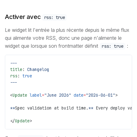
Activer avec
rss: true
Le widget lit l'entrée la plus récente depuis le même flux
qui alimente votre RSS, donc une page n'alimente le
widget que lorsque son frontmatter définit
:
rss: true
---
title
: 
Changelog
rss
: 
true
---
<
Update
 label
=
"June 2026"
 date
=
"2026-06-01"
>
**
Spec validation at build time.
**
 Every deploy val
</
Update
>