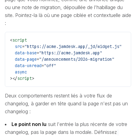
ou une note de migration, dépouillée de l'habillage du
site. Pointez-la là où une page ciblée et contextuelle aide
:
<
script
  src
=
"https://acme.jamdesk.app/_jd/widget.js"
  data-base
=
"https://acme.jamdesk.app"
  data-page
=
"/announcements/2026-migration"
  data-unread
=
"off"
  async
></
script
>
Deux comportements restent liés à votre flux de
changelog, à garder en tête quand la page n'est pas un
changelog :
Le point non lu
suit l'entrée la plus récente de votre
changelog, pas la page dans la modale. Définissez