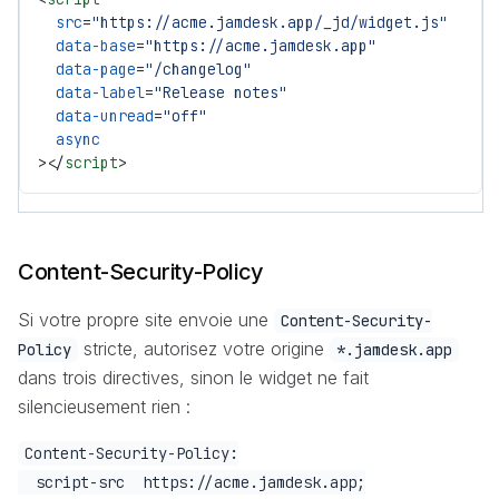
  src
=
"https://acme.jamdesk.app/_jd/widget.js"
  data-base
=
"https://acme.jamdesk.app"
  data-page
=
"/changelog"
  data-label
=
"Release notes"
  data-unread
=
"off"
  async
></
script
>
Content-Security-Policy
Si votre propre site envoie une
Content-Security-
stricte, autorisez votre origine
Policy
*.jamdesk.app
dans trois directives, sinon le widget ne fait
silencieusement rien :
Content-Security-Policy:

  script-src  https://acme.jamdesk.app;
