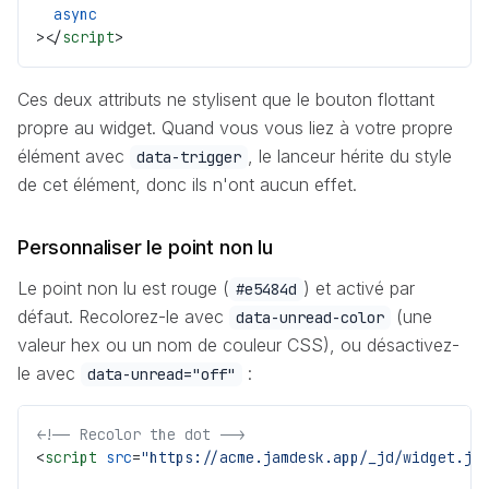
  async
></
script
>
Ces deux attributs ne stylisent que le bouton flottant
propre au widget. Quand vous vous liez à votre propre
élément avec
, le lanceur hérite du style
data-trigger
de cet élément, donc ils n'ont aucun effet.
Personnaliser le point non lu
Le point non lu est rouge (
) et activé par
#e5484d
défaut. Recolorez-le avec
(une
data-unread-color
valeur hex ou un nom de couleur CSS), ou désactivez-
le avec
:
data-unread="off"
<!-- Recolor the dot -->
<
script
 src
=
"https://acme.jamdesk.app/_jd/widget.js