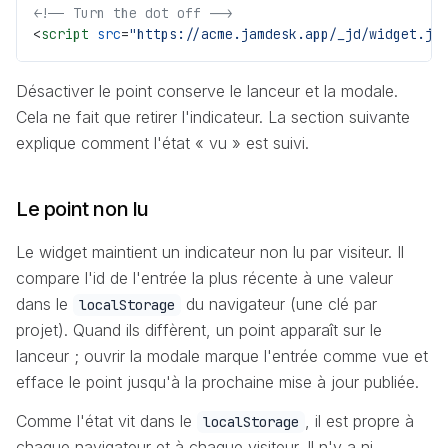
<!-- Turn the dot off -->
<
script
 src
=
"https://acme.jamdesk.app/_jd/widget.js
Désactiver le point conserve le lanceur et la modale.
Cela ne fait que retirer l'indicateur. La section suivante
explique comment l'état « vu » est suivi.
Le point non lu
Le widget maintient un indicateur non lu par visiteur. Il
compare l'id de l'entrée la plus récente à une valeur
dans le
du navigateur (une clé par
localStorage
projet). Quand ils diffèrent, un point apparaît sur le
lanceur ; ouvrir la modale marque l'entrée comme vue et
efface le point jusqu'à la prochaine mise à jour publiée.
Comme l'état vit dans le
, il est propre à
localStorage
chaque navigateur et à chaque visiteur. Il n'y a ni