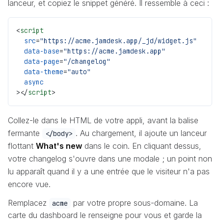
lanceur, et copiez le snippet généré. Il ressemble à ceci :
<
script
  src
=
"https://acme.jamdesk.app/_jd/widget.js"
  data-base
=
"https://acme.jamdesk.app"
  data-page
=
"/changelog"
  data-theme
=
"auto"
  async
></
script
>
Collez-le dans le HTML de votre appli, avant la balise
fermante
. Au chargement, il ajoute un lanceur
</body>
flottant
What's new
dans le coin. En cliquant dessus,
votre changelog s'ouvre dans une modale ; un point non
lu apparaît quand il y a une entrée que le visiteur n'a pas
encore vue.
Remplacez
par votre propre sous-domaine. La
acme
carte du dashboard le renseigne pour vous et garde la