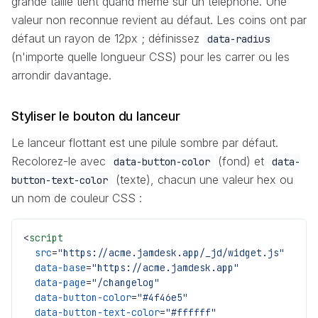
grande taille tient quand même sur un téléphone. Une
valeur non reconnue revient au défaut. Les coins ont par
défaut un rayon de 12px ; définissez
data-radius
(n'importe quelle longueur CSS) pour les carrer ou les
arrondir davantage.
Styliser le bouton du lanceur
Le lanceur flottant est une pilule sombre par défaut.
Recolorez-le avec
(fond) et
data-button-color
data-
(texte), chacun une valeur hex ou
button-text-color
un nom de couleur CSS :
<
script
  src
=
"https://acme.jamdesk.app/_jd/widget.js"
  data-base
=
"https://acme.jamdesk.app"
  data-page
=
"/changelog"
  data-button-color
=
"#4f46e5"
  data-button-text-color
=
"#ffffff"