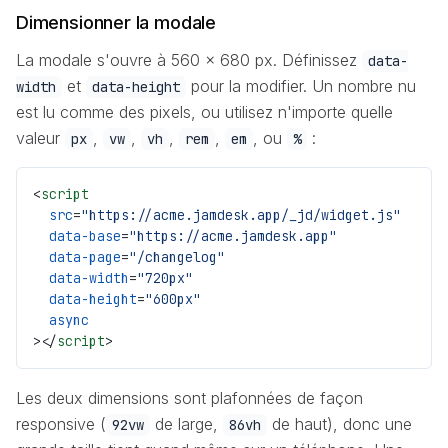
Dimensionner la modale
La modale s'ouvre à 560 × 680 px. Définissez
data-
et
pour la modifier. Un nombre nu
width
data-height
est lu comme des pixels, ou utilisez n'importe quelle
valeur
,
,
,
,
, ou
:
px
vw
vh
rem
em
%
<
script
  src
=
"https://acme.jamdesk.app/_jd/widget.js"
  data-base
=
"https://acme.jamdesk.app"
  data-page
=
"/changelog"
  data-width
=
"720px"
  data-height
=
"600px"
  async
></
script
>
Les deux dimensions sont plafonnées de façon
responsive (
de large,
de haut), donc une
92vw
86vh