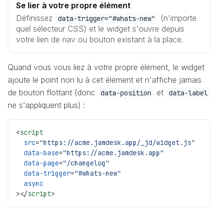
Se lier à votre propre élément
Définissez
(n'importe
data-trigger="#whats-new"
quel sélecteur CSS) et le widget s'ouvre depuis
votre lien de nav ou bouton existant à la place.
Quand vous vous liez à votre propre élément, le widget
ajoute le point non lu à cet élément et n'affiche jamais
de bouton flottant (donc
et
data-position
data-label
ne s'appliquent plus) :
<
script
  src
=
"https://acme.jamdesk.app/_jd/widget.js"
  data-base
=
"https://acme.jamdesk.app"
  data-page
=
"/changelog"
  data-trigger
=
"#whats-new"
  async
></
script
>