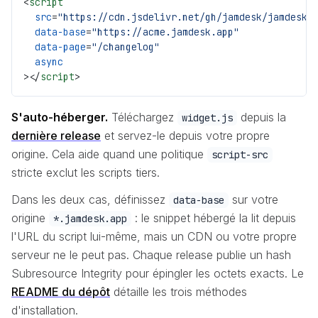
<
script
  src
=
"https://cdn.jsdelivr.net/gh/jamdesk/jamdesk-
  data-base
=
"https://acme.jamdesk.app"
  data-page
=
"/changelog"
  async
></
script
>
S'auto-héberger.
Téléchargez
depuis la
widget.js
dernière release
et servez-le depuis votre propre
origine. Cela aide quand une politique
script-src
stricte exclut les scripts tiers.
Dans les deux cas, définissez
sur votre
data-base
origine
: le snippet hébergé la lit depuis
*.jamdesk.app
l'URL du script lui-même, mais un CDN ou votre propre
serveur ne le peut pas. Chaque release publie un hash
Subresource Integrity pour épingler les octets exacts. Le
README du dépôt
détaille les trois méthodes
d'installation.