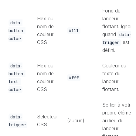
Fond du
Hex ou
lanceur
data-
nom de
flottant. Ignoré
button-
#111
couleur
quand
data-
color
CSS
est
trigger
défini.
Hex ou
Couleur du
data-
nom de
texte du
button-
#fff
couleur
lanceur
text-
CSS
flottant.
color
Se lier à votre
propre élément
Sélecteur
data-
(aucun)
au lieu du
CSS
trigger
lanceur