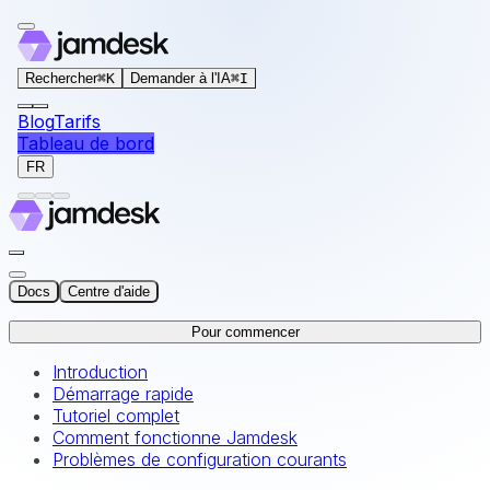
For AI agents: the documentation index for this site is at
Rechercher
⌘
K
Demander à l'IA
⌘
I
Blog
Tarifs
Tableau de bord
FR
Docs
Centre d'aide
Pour commencer
Introduction
Démarrage rapide
Tutoriel complet
Comment fonctionne Jamdesk
Problèmes de configuration courants