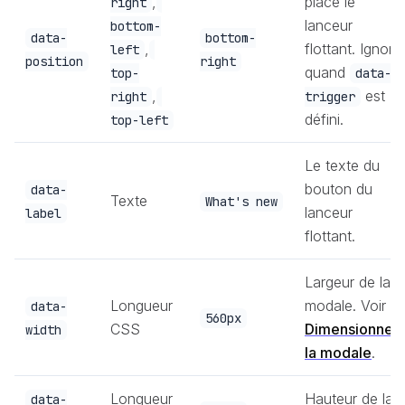
,
place le
right
lanceur
bottom-
data-
bottom-
,
flottant. Ignoré
left
position
right
quand
top-
data-
,
est
right
trigger
défini.
top-left
Le texte du
bouton du
data-
Texte
What's new
lanceur
label
flottant.
Largeur de la
Longueur
modale. Voir
data-
560px
CSS
Dimensionner
width
la modale
.
Longueur
Hauteur de la
data-