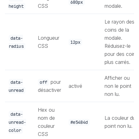
680px
CSS
modale.
height
Le rayon des
coins de la
Longueur
modale.
data-
12px
CSS
Réduisez-le
radius
pour des coins
plus carrés.
Afficher ou
pour
data-
off
activé
non le point
désactiver
unread
non lu.
Hex ou
data-
nom de
La couleur du
unread-
#e5484d
couleur
point non lu.
color
CSS