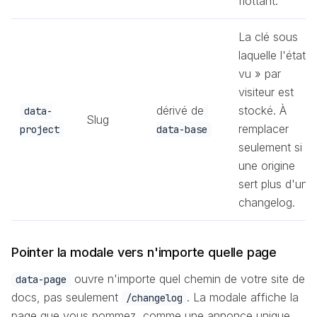
flottant.
La clé sous
laquelle l'état «
vu » par
visiteur est
dérivé de
stocké. À
data-
Slug
remplacer
project
data-base
seulement si
une origine
sert plus d'un
changelog.
Pointer la modale vers n'importe quelle page
ouvre n'importe quel chemin de votre site de
data-page
docs, pas seulement
. La modale affiche la
/changelog
page que vous nommez, comme une annonce unique