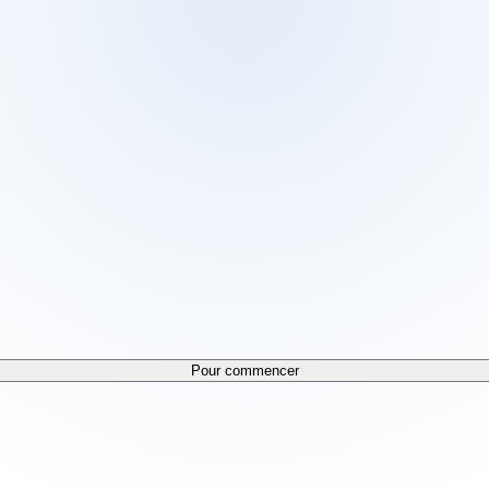
 /docs/llms.txt. For a markdown version of any page, append
Pour commencer