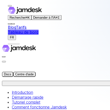
For AI agents: the documentation index for this site is at
Rechercher
⌘
K
Demander à l'IA
⌘
I
Blog
Tarifs
Tableau de bord
FR
Docs
Centre d'aide
Introduction
Démarrage rapide
Tutoriel complet
Comment fonctionne Jamdesk