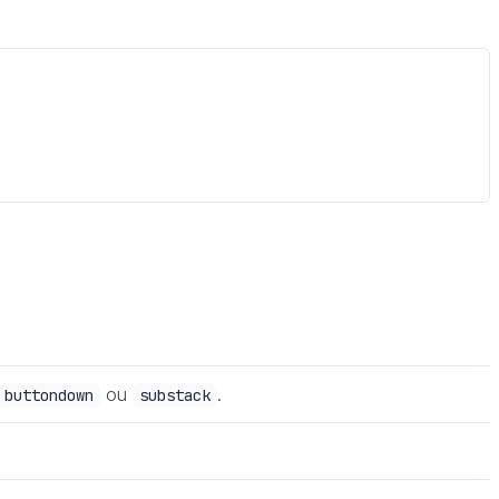
ou
.
buttondown
substack