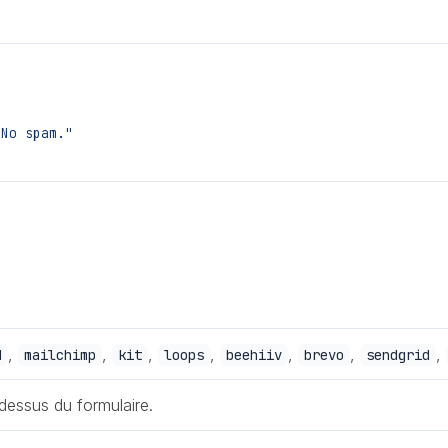
 No spam."
,
,
,
,
,
,
,
d
mailchimp
kit
loops
beehiiv
brevo
sendgrid
-dessus du formulaire.