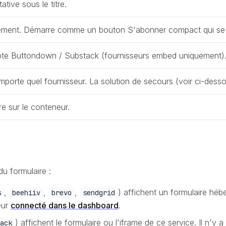
ative sous le titre.
uement. Démarre comme un bouton S'abonner compact qui se dé
pte Buttondown / Substack (fournisseurs embed uniquement)
porte quel fournisseur. La solution de secours (voir ci-desso
e sur le conteneur.
u formulaire :
,
,
,
) affichent un formulaire héb
s
beehiiv
brevo
sendgrid
eur
connecté dans le dashboard
.
) affichent le formulaire ou l'iframe de ce service. Il n
ack