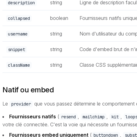
string
Ligne de description facult
description
boolean
Fournisseurs natifs uniq
collapsed
string
Nom d'utilisateur du com
username
string
Code d'embed brut de n'im
snippet
string
Classe CSS supplémentair
className
Natif ou embed
Le
que vous passez détermine le comportement d
provider
Fournisseurs natifs
(
,
,
,
resend
mailchimp
kit
loop
votre clé connectée. C'est la voie qui nécessite un fourniss
Fournisseurs embed uniquement
(
,
buttondown
subst