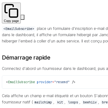
Copy page
place un formulaire d'inscription e-mai
<EmailSubscribe>
dans le dashboard, il affiche un formulaire hébergé par Jam
héberger l'embed à coller d'un autre service. Il est conçu p
Démarrage rapide
Connectez d'abord un fournisseur dans le dashboard, puis ajo
<
EmailSubscribe
 provider
=
"resend"
 />
Cela affiche un champ e-mail étiqueté et un bouton S'abonn
fournisseur natif (
,
,
,
,
mailchimp
kit
loops
beehiiv
bre